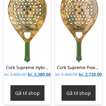
Cork Supreme Hybrid III
Cork Supreme Power III
Den
Den
Den
D
kr.
3.400,00
kr.
2.380,00
kr.
3.400,00
kr.
2.720,00
oprindelige
aktuelle
oprindelige
ak
pris
pris
pris
pr
Gå til shop
Gå til shop
var:
er:
var:
er
kr. 3.400,00.
kr. 2.380,00.
kr. 3.400,00.
kr