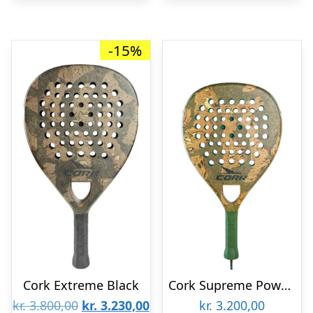
-15%
Cork Extreme Black
Cork Supreme Power III Padelbat
Den
Den
kr.
3.800,00
kr.
3.230,00
kr.
3.200,00