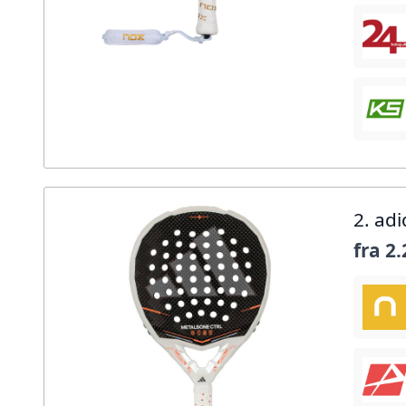
2. ad
fra
2.