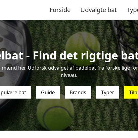
Forside
Udvalgte bat
Typ
lbat - Find det rigtige bat
og mænd her. Udforsk udvalget af padelbat fra forskellige forh
niveau.
pulære bat
Guide
Brands
Typer
Til