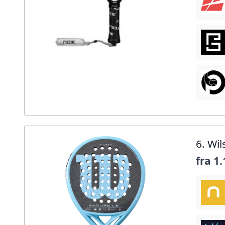
6. Wi
fra
1.