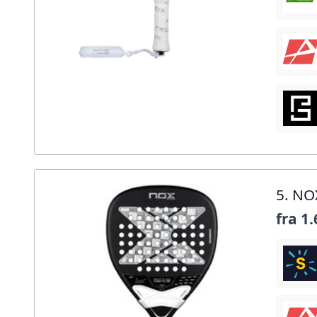
5. NO
fra
1.