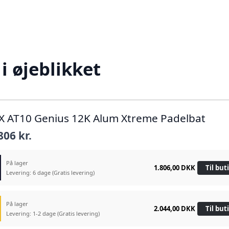
i øjeblikket
X AT10 Genius 12K Alum Xtreme Padelbat
806 kr.
På lager
1.806,00 DKK
Til but
Levering: 6 dage
(Gratis levering)
På lager
2.044,00 DKK
Til but
Levering: 1-2 dage
(Gratis levering)