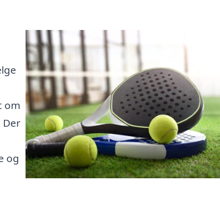
ælge
et om
. Der
le og