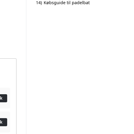
14)
Købsguide til padelbat
ik
ik