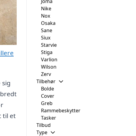
Joma
Nike
Nox
Osaka
Sane
Siux
Starvie
llere
Stiga
Varlion
Wilson
Zerv
Tilbehør
 sig
Bolde
 bredt
Cover
Greb
or
Rammebeskytter
til et
Tasker
Tilbud
Type