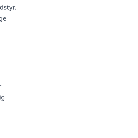
dstyr.
øge
r
ig