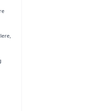
re
lere,
g