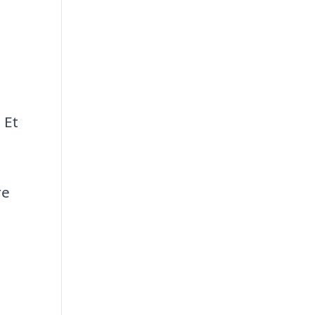
 Et
re