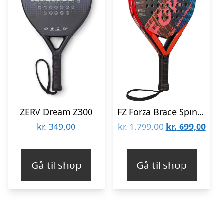
ZERV Dream Z300
FZ Forza Brace Spin 18K Padelbat
Den
De
kr.
349,00
kr.
1.799,00
kr.
699,00
oprindelige
akt
pris
pri
Gå til shop
Gå til shop
var:
er:
kr. 1.799,00.
kr.