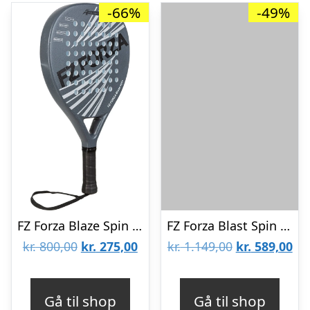
-66%
-49%
FZ Forza Blaze Spin Padelbat
FZ Forza Blast Spin Shocking Orange
Den
Den
Den
De
kr.
800,00
kr.
275,00
kr.
1.149,00
kr.
589,00
oprindelige
aktuelle
oprindelige
akt
pris
pris
pris
pri
Gå til shop
Gå til shop