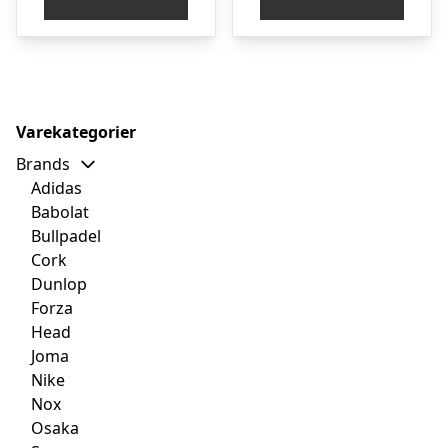
var:
er:
var:
er:
kr. 800,00.
kr. 275,00.
kr. 1.149,00.
kr.
Varekategorier
Brands
Adidas
Babolat
Bullpadel
Cork
Dunlop
Forza
Head
Joma
Nike
Nox
Osaka