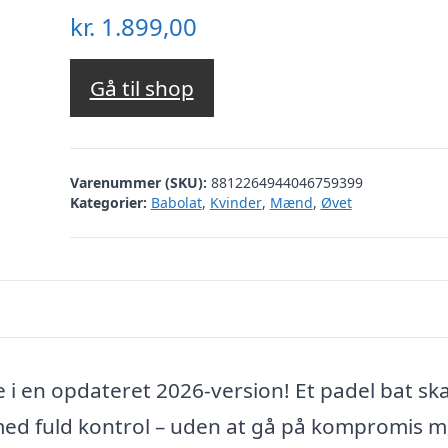
kr.
1.899,00
Gå til shop
Varenummer (SKU):
8812264944046759399
Kategorier:
Babolat
,
Kvinder
,
Mænd
,
Øvet
 i en opdateret 2026-version! Et padel bat skab
g med fuld kontrol – uden at gå på kompromis 