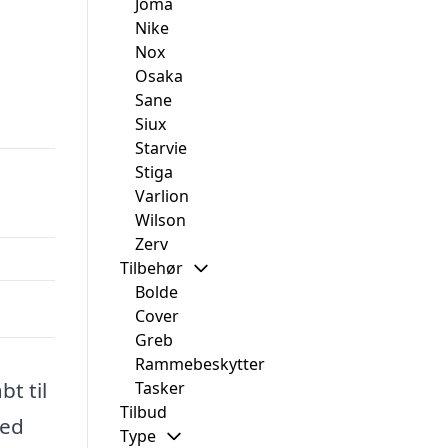
Joma
Nike
Nox
Osaka
Sane
Siux
Starvie
Stiga
Varlion
Wilson
Zerv
Tilbehør
Bolde
Cover
Greb
Rammebeskytter
t til
Tasker
Tilbud
med
Type