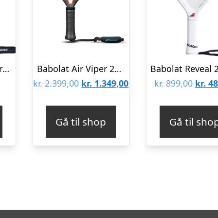
Babolat Stima Energy
Babolat Air Viper 2023 Padelbat
Den
Den
Den
kr.
2.399,00
kr.
1.349,00
kr.
899,00
kr.
48
oprindelige
aktuelle
oprin
pris
pris
pris
Gå til shop
Gå til sho
var:
er:
var:
kr. 2.399,00.
kr. 1.349,00.
kr. 89