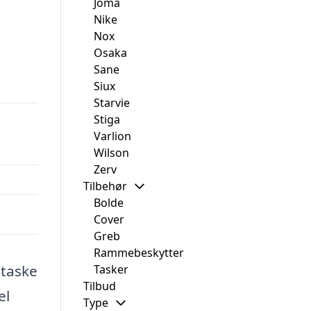
Joma
Nike
Nox
Osaka
Sane
Siux
Starvie
Stiga
Varlion
Wilson
Zerv
Tilbehør
Bolde
Cover
Greb
Rammebeskytter
ltaske
Tasker
Tilbud
el
Type