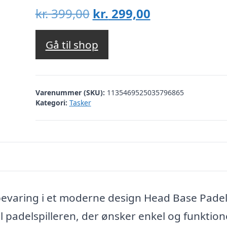
Den
Den
kr.
399,00
kr.
299,00
oprindelige
aktuelle
pris
pris
Gå til shop
var:
er:
kr. 399,00.
kr. 299,00.
Varenummer (SKU):
1135469525035796865
Kategori:
Tasker
evaring i et moderne design Head Base Pade
l padelspilleren, der ønsker enkel og funktion