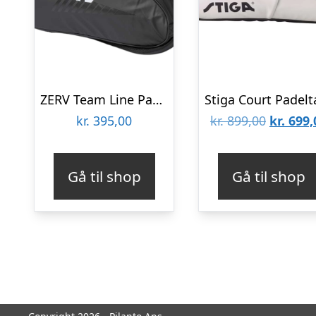
ZERV Team Line Padel Bag Black/White
Den
kr.
395,00
kr.
899,00
kr.
699,
oprinde
pris
Gå til shop
Gå til shop
var:
kr. 899,