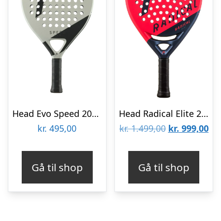
Head Evo Speed 2025 Padelbat
Head Radical Elite 2024 Padelbat
Den
De
kr.
495,00
kr.
1.499,00
kr.
999,00
oprindelige
akt
pris
pri
Gå til shop
Gå til shop
var:
er:
kr. 1.499,00.
kr.