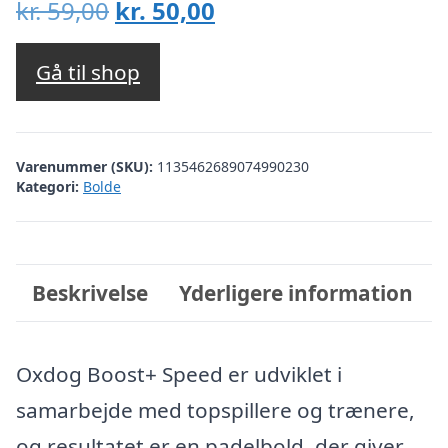
Den
Den
kr.
59,00
kr.
50,00
oprindelige
aktuelle
pris
pris
Gå til shop
var:
er:
kr. 59,00.
kr. 50,00.
Varenummer (SKU):
1135462689074990230
Kategori:
Bolde
Beskrivelse
Yderligere information
Oxdog Boost+ Speed er udviklet i
samarbejde med topspillere og trænere,
og resultatet er en padelbold, der giver