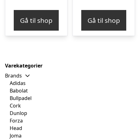
oprindelige
aktuelle
oprindelige
aktue
pris
pris
pris
pris
Gå til shop
Gå til shop
var:
er:
var:
er:
kr. 75,00.
kr. 49,00.
kr. 79,00.
kr. 5
Varekategorier
Brands
Adidas
Babolat
Bullpadel
Cork
Dunlop
Forza
Head
Joma