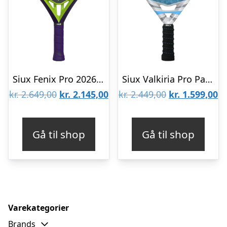
Siux Fenix Pro 2026 Padelbat (Glow Purple)
Siux Valkiria Pro Padelbat
Den
Den
Den
D
kr.
2.649,00
kr.
2.145,00
kr.
2.449,00
kr.
1.599,00
oprindelige
aktuelle
oprindelige
ak
pris
pris
pris
pr
Gå til shop
Gå til shop
var:
er:
var:
er
kr. 2.649,00.
kr. 2.145,00.
kr. 2.449,00.
kr
Varekategorier
Brands