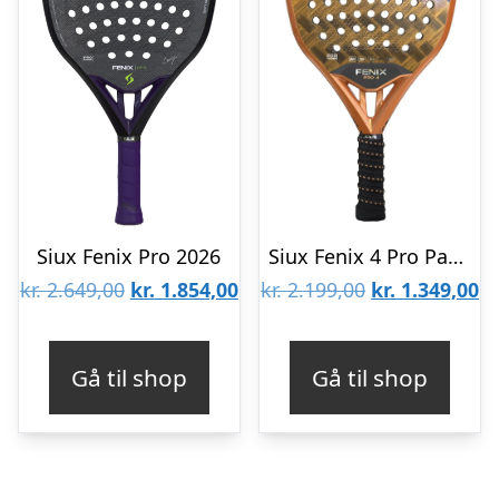
Siux Fenix Pro 2026
Siux Fenix 4 Pro Padelbat
Den
Den
Den
D
kr.
2.649,00
kr.
1.854,00
kr.
2.199,00
kr.
1.349,00
oprindelige
aktuelle
oprindelige
ak
pris
pris
pris
pr
Gå til shop
Gå til shop
var:
er:
var:
er
kr. 2.649,00.
kr. 1.854,00.
kr. 2.199,00.
kr