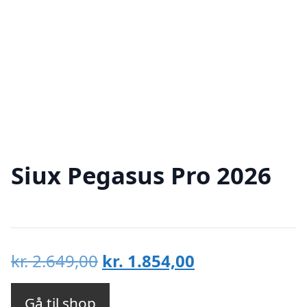
Siux Pegasus Pro 2026
Den
Den
kr.
2.649,00
kr.
1.854,00
oprindelige
aktuelle
pris
pris
Gå til shop