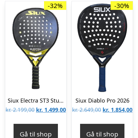
-32%
-30%
Siux Electra ST3 Stupa Pro Padelbat
Siux Diablo Pro 2026
Den
Den
Den
D
kr.
2.199,00
kr.
1.499,00
kr.
2.649,00
kr.
1.854,00
oprindelige
aktuelle
oprindelige
ak
pris
pris
pris
pr
Gå til shop
Gå til shop