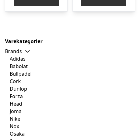
var:
er:
var:
er
kr. 2.199,00.
kr. 1.499,00.
kr. 2.649,00.
kr
Varekategorier
Brands
Adidas
Babolat
Bullpadel
Cork
Dunlop
Forza
Head
Joma
Nike
Nox
Osaka