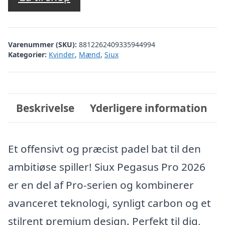
var:
er:
kr. 2.649,00.
kr. 1.854,00.
Varenummer (SKU):
8812262409335944994
Kategorier:
Kvinder
,
Mænd
,
Siux
Beskrivelse
Yderligere information
Et offensivt og præcist padel bat til den
ambitiøse spiller! Siux Pegasus Pro 2026
er en del af Pro-serien og kombinerer
avanceret teknologi, synligt carbon og et
stilrent premium design. Perfekt til dig,