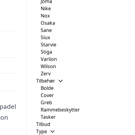
Joma
Nike
Nox
Osaka
Sane
Siux
Starvie
Stiga
Varlion
Wilson
Zerv
Tilbehør
Bolde
Cover
Greb
 padel
Rammebeskytter
ion
Tasker
Tilbud
Type