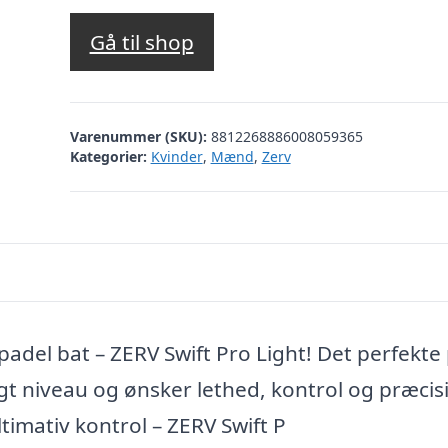
Gå til shop
Varenummer (SKU):
8812268886008059365
Kategorier:
Kvinder
,
Mænd
,
Zerv
padel bat – ZERV Swift Pro Light! Det perfekte
ftigt niveau og ønsker lethed, kontrol og præcis
imativ kontrol – ZERV Swift P