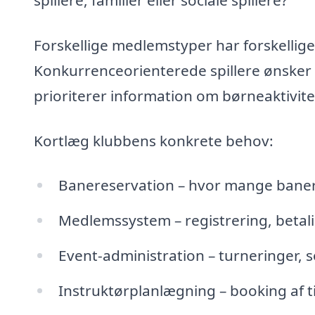
spillere, familier eller sociale spillere?
Forskellige medlemstyper har forskellige
Konkurrenceorienterede spillere ønsker t
prioriterer information om børneaktivitet
Kortlæg klubbens konkrete behov:
Banereservation – hvor mange baner 
Medlemssystem – registrering, beta
Event-administration – turneringer, 
Instruktørplanlægning – booking af t