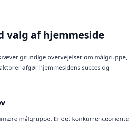
ed valg af hjemmeside
b kræver grundige overvejelser om målgruppe,
faktorer afgør hjemmesidens succes og
ov
 primære målgruppe. Er det konkurrenceorient