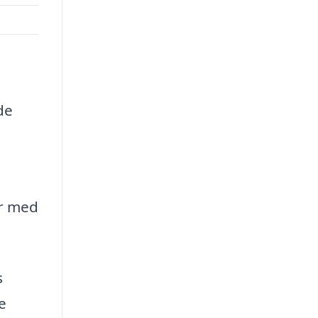
de
er med
s
e