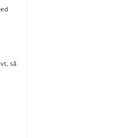
med
vt, så